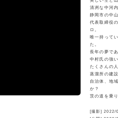
美しい空と
清冽な中河
静岡市の中山
代表取締役
ロ。
唯一持って
た。
長年の夢で
中村氏の強
たくさんの
蒸溜所の建
自治体、地
か？
茨の道を乗
[撮影] 2022/