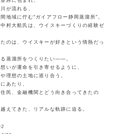
山並みに包まれ、
内川が流れる、
間地域に佇む“ガイアフロー静岡蒸溜所”。
の中村大航氏は、ウイスキーづくりの経験ゼ
いたのは、ウイスキーが好きという情熱だっ
ある蒸溜所をつくりたい――。
い想いが運命を引き寄せるように、
人や理想の土地に巡り合う。
設にあたり、
域住民、金融機関とどう向き合ってきたの
り越えてきた、リアルな軌跡に迫る。
02